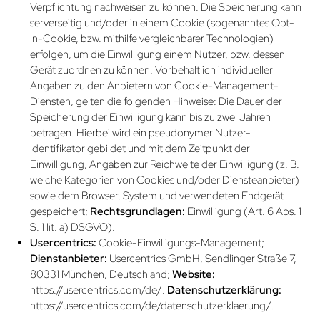
Verpflichtung nachweisen zu können. Die Speicherung kann
serverseitig und/oder in einem Cookie (sogenanntes Opt-
In-Cookie, bzw. mithilfe vergleichbarer Technologien)
erfolgen, um die Einwilligung einem Nutzer, bzw. dessen
Gerät zuordnen zu können. Vorbehaltlich individueller
Angaben zu den Anbietern von Cookie-Management-
Diensten, gelten die folgenden Hinweise: Die Dauer der
Speicherung der Einwilligung kann bis zu zwei Jahren
betragen. Hierbei wird ein pseudonymer Nutzer-
Identifikator gebildet und mit dem Zeitpunkt der
Einwilligung, Angaben zur Reichweite der Einwilligung (z. B.
welche Kategorien von Cookies und/oder Dienste­anbieter)
sowie dem Browser, System und verwendeten Endgerät
gespeichert;
Rechtsgrundlagen:
Einwilligung (Art. 6 Abs. 1
S. 1 lit. a) DSGVO).
Usercentrics:
Cookie-Einwilligungs-Management;
Dienstanbieter:
Usercentrics GmbH, Sendlinger Straße 7,
80331 München, Deutschland;
Website:
https://usercentrics.com/de/
.
Datenschutzerklärung:
https://usercentrics.com/de/­datenschutzerklaerung/
.