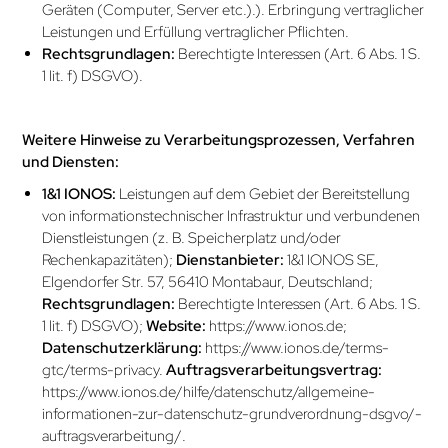
Geräten (Computer, Server etc.).). Erbringung vertraglicher
Leistungen und Erfüllung vertraglicher Pflichten.
Rechtsgrundlagen:
Berechtigte Interessen (Art. 6 Abs. 1 S.
1 lit. f) DSGVO).
Weitere Hinweise zu Verarbeitungsprozessen, Verfahren
und Diensten:
1&1 IONOS:
Leistungen auf dem Gebiet der Bereitstellung
von informationstechnischer Infrastruktur und verbundenen
Dienstleistungen (z. B. Speicherplatz und/oder
Rechenkapazitäten);
Dienstanbieter:
1&1 IONOS SE,
Elgendorfer Str. 57, 56410 Montabaur, Deutschland;
Rechtsgrundlagen:
Berechtigte Interessen (Art. 6 Abs. 1 S.
1 lit. f) DSGVO);
Website:
https://www.ionos.de
;
Datenschutzerklärung:
https://www.ionos.de/­terms­-
gtc/terms-privacy
.
Auftragsverarbeitungs­vertrag:
https://www.ionos.de/hilfe/­datenschutz/allgemeine-
informationen-zur-datenschutz-grund­verordnung-dsgvo/­
auftragsverarbeitung/
.