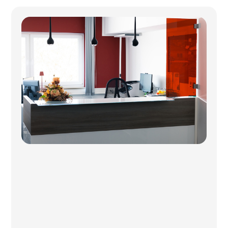
Seltersweg 87
35390 Gießen
0641 931319-0
info@stb-schnell.de