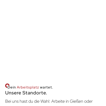
Von persönlichen Gesten der Wertschätzung bis hin zu
unvergesslichen Betriebsausflügen – wir honorieren
dein Engagement.
Zentrale Lage
Unsere Kanzlei punktet mit kostenfreien Parkplätzen
und einer optimalen Verkehrsanbindung.
Dein
Arbeitsplatz
wartet.
Unsere Standorte.
Bei uns hast du die Wahl: Arbeite in Gießen oder