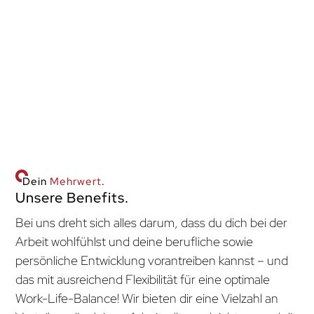
oder alt – bei uns wird zusammen gelacht und
sogar echte Freundschaften geknüpft. Und
klar, wir pflegen eine offene Duz-Kultur, die den
persönlichen Austausch fördert. Ich würde mich
freuen, dich näher kennenzulernen und dich
vielleicht ganz bald in unserem Team begrüßen
zu dürfen!
Dein
Mehrwert
.
Unsere Benefits.
Bei uns dreht sich alles darum, dass du dich bei der
Arbeit wohlfühlst und deine berufliche sowie
persönliche Entwicklung vorantreiben kannst – und
das mit ausreichend Flexibilität für eine optimale
Work-Life-Balance! Wir bieten dir eine Vielzahl an